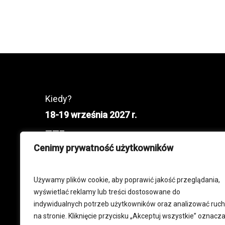
Kiedy?
18-19 września 2027 r.
——–
Gdzie?
Cenimy prywatność użytkowników
Hala Immobile Łuczniczka, ul. Toruńska 59,
Bydgoszcz
Używamy plików cookie, aby poprawić jakość przeglądania,
wyświetlać reklamy lub treści dostosowane do
——–
indywidualnych potrzeb użytkowników oraz analizować ruch
Godziny otwarcia:
na stronie. Kliknięcie przycisku „Akceptuj wszystkie” oznacz