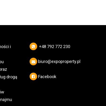
ości i
+48 792 772 230
biuro@expoproperty.pl
pu
oraz
Facebook
ług drogą
gów
 najmu