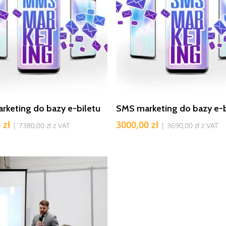
Dodaj Do Koszyka
Dodaj Do Koszyka
keting do bazy e-biletu
SMS marketing do bazy e-b
0
zł
3000,00
zł
|
7380,00
zł
z VAT
|
3690,00
zł
z VAT