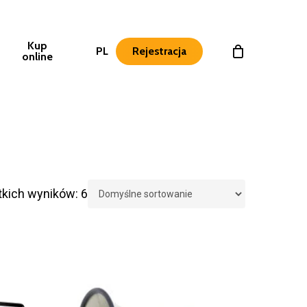
Kup
PL
Rejestracja
online
kich wyników: 6