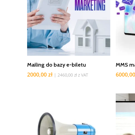
Dodaj Do Koszyka
Mailing do bazy e-biletu
MMS mar
2000,00
zł
6000,0
|
2460,00
zł
z VAT