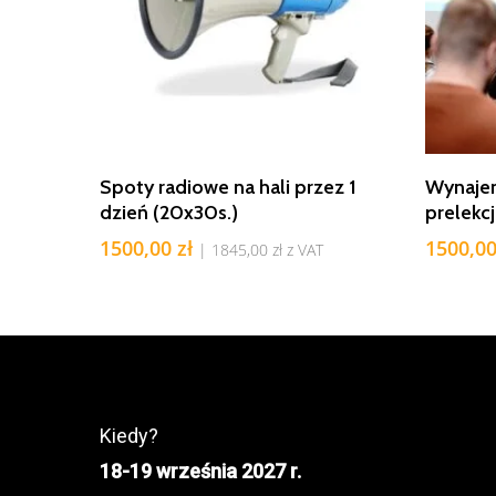
Dodaj Do Koszyka
Spoty radiowe na hali przez 1
Wynajem
dzień (20x30s.)
prelekcj
1500,00
zł
1500,0
|
1845,00
zł
z VAT
Kiedy?
18-19 września 2027 r.