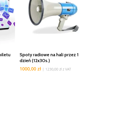
Dodaj Do Koszyka
iletu
Spoty radiowe na hali przez 1
dzień (12x30s.)
1000,00
zł
|
1230,00
zł
z VAT