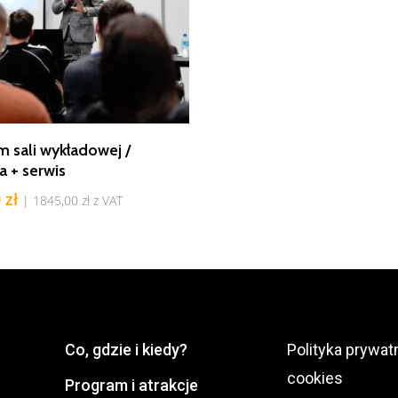
Dodaj Do Koszyka
 sali wykładowej /
a + serwis
0
zł
|
1845,00
zł
z VAT
Co, gdzie i kiedy?
Polityka prywatn
cookies
Program i atrakcje