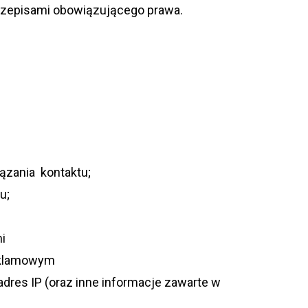
ze­pi­sami obo­wią­zu­ją­cego prawa.
ą­za­nia kontaktu;
u;
mi
 reklamowym
k adres IP (oraz inne infor­ma­cje zawarte w