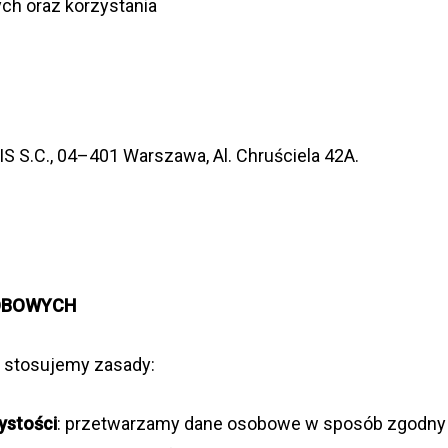
ch oraz korzy­sta­nia
 S.C., 04–401 War­szawa, Al. Chru­ściela 42A.
SOBOWYCH
, sto­su­jemy zasady:
y­sto­ści
: prze­twa­rzamy dane oso­bowe w spo­sób zgodny