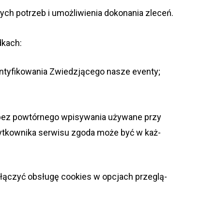
ych potrzeb i umoż­li­wie­nia doko­na­nia zleceń.
dkach:
­ty­fi­ko­wa­nia Zwie­dzją­cego nasze eventy;
bez powtór­nego wpi­sy­wa­nia uży­wane przy
żyt­kow­nika ser­wisu zgoda może być w każ­
en wyłą­czyć obsługę cookies w opcjach prze­glą­