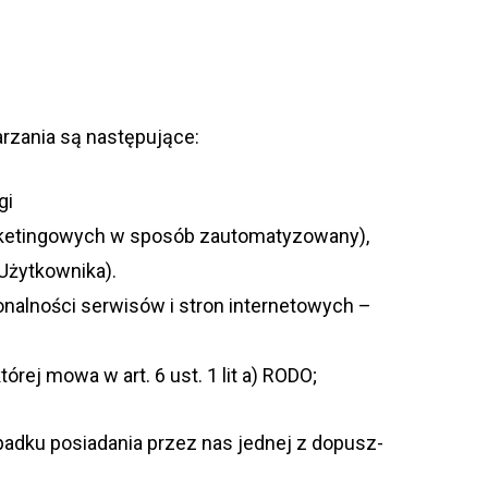
­rza­nia są następujące:
gi
r­ke­tin­go­wych w spo­sób zauto­ma­ty­zo­wany),
(Użytkownika).
nal­no­ści ser­wi­sów i stron inter­ne­to­wych –
rej mowa w art. 6 ust. 1 lit a) RODO;
adku posia­da­nia przez nas jed­nej z dopusz­