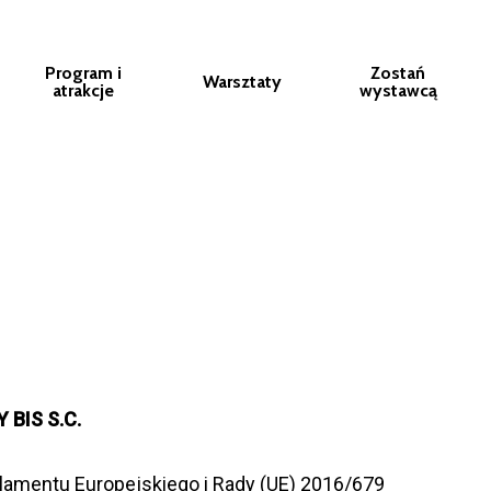
Program i
Zostań
Warsztaty
atrakcje
wystawcą
Y BIS S.C.
r­la­mentu Euro­pej­skiego i Rady (UE) 2016/679