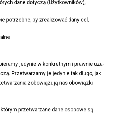
któ­rych dane doty­czą (Użytkowników),
ie potrzebne, by zre­ali­zo­wać dany cel,
­alne
ie­ramy jedy­nie w kon­kret­nym i praw­nie uza­
y­czą. Prze­twa­rzamy je jedy­nie tak długo, jak
prze­twa­rza­nia zobo­wią­zują nas obo­wiązki
ęki któ­rym prze­twa­rzane dane oso­bowe są