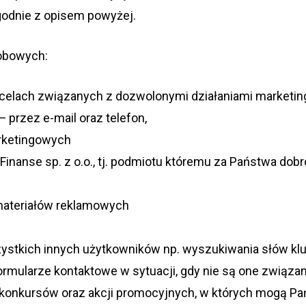
god­nie z opi­sem powyżej.
sobowych:
 celach zwią­za­nych z dozwo­lo­nymi dzia­ła­niami mar­ke­t
 — przez e-mail oraz telefon,
arketingowych
 Finanse sp. z o.o., tj. podmiotu któremu za Państwa do
i mate­ria­łów reklamowych
zyst­kich innych użyt­kow­ni­ków np. wyszu­ki­wa­nia słów 
r­mu­la­rze kon­tak­towe w sytu­acji, gdy nie są one zwią­
h, kon­kur­sów oraz akcji pro­mo­cyj­nych, w któ­rych mogą P