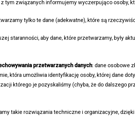
h z tym zwią­za­nych infor­mu­jemy wyczer­pu­jąco osoby, 
­twa­rzamy tylko te dane (ade­kwatne), które są rze­czy­wi­śc
szej sta­ran­no­ści, aby dane, które prze­twa­rzamy, były aktu
ze­cho­wy­wa­nia prze­twa­rza­nych danych
: dane oso­bowe zb
, która umoż­li­wia iden­ty­fi­ka­cję osoby, któ­rej dane dot
li­za­cji któ­rego je pozy­ska­li­śmy (chyba, że do dal­szego 
amy takie roz­wią­za­nia tech­niczne i orga­ni­za­cyjne, dzi