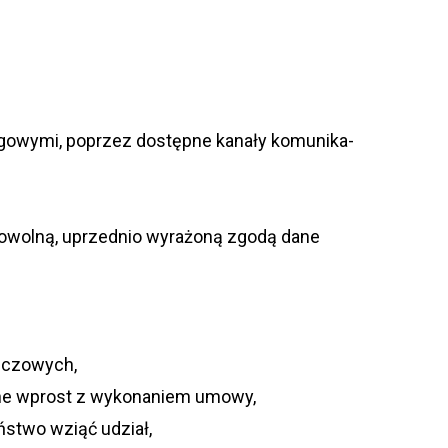
in­go­wymi, poprzez dostępne kanały komu­ni­ka­
browolną, uprzednio wyrażoną zgodą dane
kluczowych,
zane wprost z wyko­na­niem umowy,
ań­stwo wziąć udział,