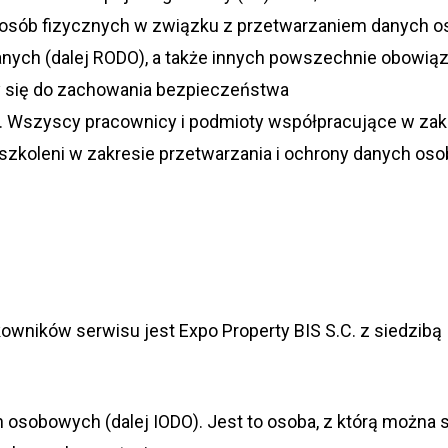
y osób fizycz­nych w związku z prze­twa­rza­niem danych o
anych (dalej RODO), a także innych powszech­nie obo­wią­zu
się do zacho­wa­nia bez­pie­czeń­stwa
. Wszy­scy pra­cow­nicy i pod­mioty współ­pra­cu­jące w zak
szko­leni w zakre­sie prze­twa­rza­nia i ochrony danych o
kow­ni­ków ser­wisu jest Expo Pro­perty BIS S.C. z sie­dzibą
h oso­bo­wych (dalej IODO). Jest to osoba, z którą można s