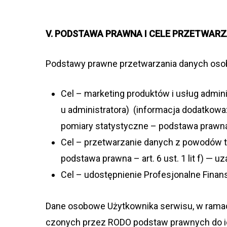
V. PODSTAWA PRAWNA I CELE PRZETWAR
Pod­stawy prawne prze­twa­rza­nia danych oso­
Cel – mar­ke­ting pro­duk­tów i usług admi­
u admi­ni­stra­tora) (infor­ma­cja dodat­kowa
pomiary sta­ty­styczne – pod­stawa prawna 
Cel – prze­twa­rza­nie danych z powo­dów tech
pod­stawa prawna – art. 6 ust. 1 lit f) — uz
Cel – udostępnienie Profesjonalne Finanse
Dane oso­bowe Użyt­kow­nika ser­wisu, w ramac
czo­nych przez RODO pod­staw praw­nych do ich