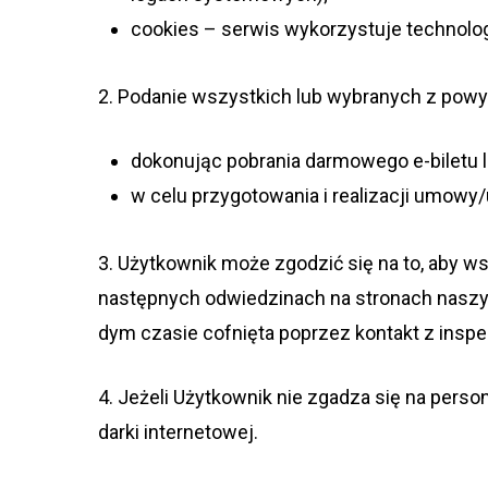
cookies – ser­wis wyko­rzy­stuje tech­no­lo­
2. Poda­nie wszyst­kich lub wybra­nych z pow
doko­nu­jąc pobra­nia dar­mo­wego e-biletu l
w celu przy­go­to­wa­nia i reali­za­cji umo
3. Użyt­kow­nik może zgo­dzić się na to, aby 
następ­nych odwie­dzi­nach na stro­nach naszy
dym cza­sie cof­nięta poprzez kon­takt z insp
4. Jeżeli Użyt­kow­nik nie zga­dza się na per­so
darki internetowej.