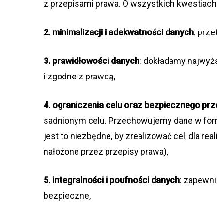
z prze­pi­sami prawa. O wszyst­kich kwe­stiac
2. mini­ma­li­za­cji i ade­kwat­no­ści danych
: prze
3. pra­wi­dło­wo­ści danych
: dokła­damy naj­wyż­
i zgodne z prawdą,
4. ogra­ni­cze­nia celu oraz bez­piecz­nego pr
sad­nio­nym celu. Prze­cho­wu­jemy dane w for­mie
jest to nie­zbędne, by zre­ali­zo­wać cel, dla rea
nało­żone przez prze­pisy prawa),
5. inte­gral­no­ści i pouf­no­ści danych
: zapew­ni
bezpieczne,