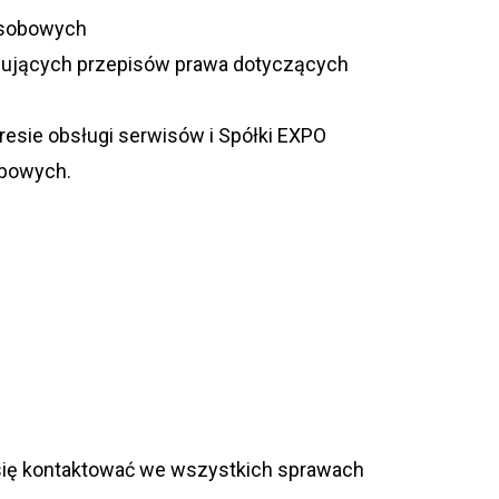
so­bo­wych
­ją­cych prze­pi­sów prawa doty­czą­cych
re­sie obsługi ser­wi­sów i Spółki EXPO
sobowych.
ię kon­tak­to­wać we wszyst­kich spra­wach