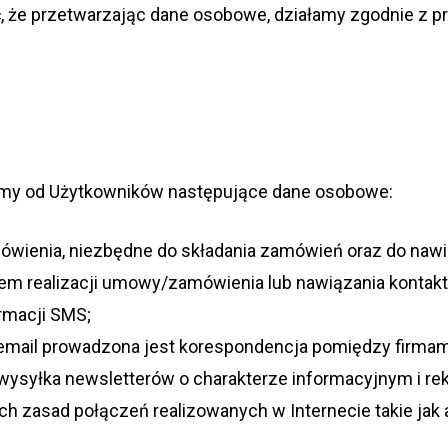
, że prze­twa­rza­jąc dane oso­bowe, dzia­łamy zgod­nie z pr
e­ramy od Użyt­kow­ni­ków nastę­pu­jące dane osobowe:
ó­wie­nia, nie­zbędne do skła­da­nia zamó­wień oraz do nawi
lem reali­za­cji umowy/zamówienia lub nawią­za­nia kontakt
r­ma­cji SMS;
mail pro­wa­dzona jest kore­spon­den­cja pomię­dzy fir­ma
wysyłka new­slet­te­rów o cha­rak­te­rze infor­ma­cyj­nym i
ych zasad połą­czeń reali­zo­wa­nych w Inter­ne­cie takie ja