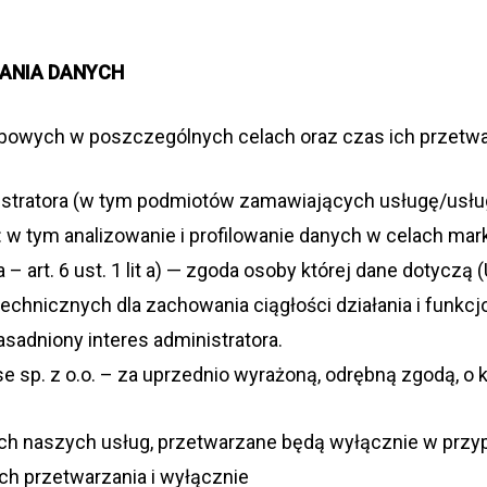
ZANIA DANYCH
bo­wych w poszcze­gól­nych celach oraz czas ich prze­twa
ni­stra­tora (w tym pod­mio­tów zama­wia­ją­cych usługę/usłu
: w tym ana­li­zo­wa­nie i pro­fi­lo­wa­nie danych w celach ma
– art. 6 ust. 1 lit a) — zgoda osoby któ­rej dane doty­czą 
­nicz­nych dla zacho­wa­nia cią­gło­ści dzia­ła­nia i funk­cjo­
a­sad­niony inte­res administratora.
 sp. z o.o. – za uprzednio wyrażoną, odrębną zgodą, o któ
h naszych usług, prze­twa­rzane będą wyłącz­nie w przy­p
 prze­twa­rza­nia i wyłącz­nie