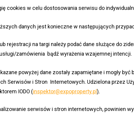
gię cookies w celu dosto­so­wa­nia ser­wisu do indy­wi­du­al­n
yż­szych danych jest konieczne w nastę­pu­ją­cych przypa
ub reje­stra­cji na targi należy podać dane słu­żące do ziden
wy/usługi/zamówienia bądź wyra­że­nia wza­jem­nej intencji.
wska­zane powy­żej dane zostały zapa­mię­tane i mogły być 
ch Ser­wi­sów i Stron Inter­ne­to­wych. Udzie­lona przez U
ek­to­rem IODO
(
inspektor@expoproperty.pl
)
.
­na­li­zo­wa­nie ser­wi­sów i stron inter­ne­to­wych, powi­ni