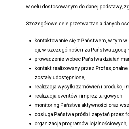
w celu dosto­so­wa­nym do danej pod­stawy, z
Szcze­gó­łowe cele prze­twa­rza­nia danych o
kon­tak­to­wa­nie się z Pań­stwem, w tym w
cji, w szcze­gól­no­ści i za Pań­stwa zgodą
pro­wa­dze­nie wobec Pań­stwa dzia­łań m
kontakt realizowany przez Profesjonalne
zostały udostępnione,
reali­za­cja wysyłki zamó­wień i pro­duk­cj
reali­za­cja even­tów i imprez targowych
moni­to­ring Pań­stwa aktyw­no­ści oraz ws
obsługa Pań­stwa próśb i zapy­tań przez fo
orga­ni­za­cja pro­gra­mów lojal­no­ścio­wyc