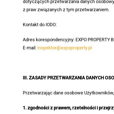
doty­czą­cych prze­twa­rza­nia danych oso­bo­wy
z praw zwią­za­nych z tym przetwarzaniem.
Kon­takt do IODO:
Adres kore­spon­den­cyjny: EXPO PROPERTY BIS
E-mail:
inspektor@expoproperty.pl
III. ZASADY PRZETWARZANIA DANYCH O
Prze­twa­rza­jąc dane oso­bowe Użyt­kow­ni­ków
1. zgod­no­ści z pra­wem, rze­tel­no­ści i przej­rz