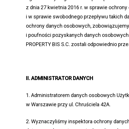
z dnia 27 kwiet­nia 2016 r. w spra­wie ochron
i w spra­wie swo­bod­nego prze­pływu takich d
ochrony danych oso­bo­wych, zobo­wią­zu­jemy 
i pouf­no­ści pozy­ska­nych danych oso­bo­wych
PROPERTY BIS S.C. zostali odpo­wied­nio prze­
II. ADMINISTRATOR DANYCH
1. Admi­ni­stra­to­rem danych oso­bo­wych Użyt­
w War­sza­wie przy ul. Chru­ściela 42A.
2. Wyzna­czy­li­śmy inspek­tora ochrony danyc