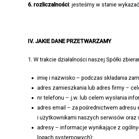
6. roz­li­czal­no­ści
: jeste­śmy w sta­nie wyka­zać
IV. JAKIE DANE PRZETWARZAMY
1. W trak­cie dzia­łal­no­ści naszej Spółki zbi
imię i nazwi­sko – pod­czas skła­da­nia zam
adres zamiesz­ka­nia lub adres firmy – ce
nr tele­fonu – j.w. lub celem wysła­nia info
adres email – za pośred­nic­twem adresu e
i użyt­kow­ni­kami naszych ser­wi­sów oraz 
adresy – infor­ma­cje wyni­ka­jące z ogól­n
logach systemowych);