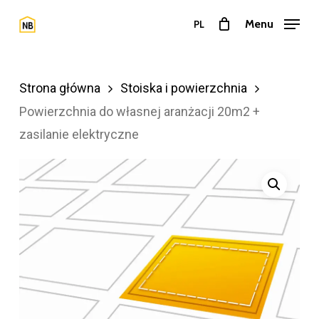
Przejdź
Menu
PL
do
Zamkn
treści
menu
głównej
Strona główna
Stoiska i powierzchnia
Powierzchnia do własnej aranżacji 20m2 +
zasilanie elektryczne