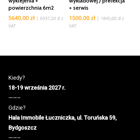
wyklejenia +
wykładowej / prelekcja
powierzchnia 6m2
+ serwis
5640,00
zł
1500,00
zł
|
6937,20
zł
z
|
1845,00
zł
z
VAT
VAT
Kiedy?
18-19 września 2027 r.
——–
Gdzie?
Hala Immobile Łuczniczka, ul. Toruńska 59,
Bydgoszcz
——–