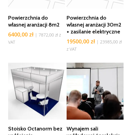
Dodaj Do Koszyka
Dodaj Do Koszyka
Powierzchnia do
Powierzchnia do
własnej aranżacji 8m2
własnej aranżacji 30m2
+ zasilanie elektryczne
6400,00
zł
|
7872,00
zł
z
19500,00
zł
|
23985,00
zł
VAT
z VAT
Dodaj Do Koszyka
Dodaj Do Koszyka
Stoisko Octanorm bez
Wynajem sali