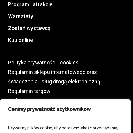
Program i atrakcje
Warsztaty
Zostań wystawcą
Kup online
Polityka prywatności i cookies
Regulamin sklepu internetowego oraz
świadczenia usług drogą elektroniczną
Regulamin targów
Ogólne warunki najmu powierzchni
Cenimy prywatność użytkowników
wystawienniczej oraz usług dodatkowych
Używamy plików cookie, aby poprawić jakość przeglądania,
+48 792 772 230