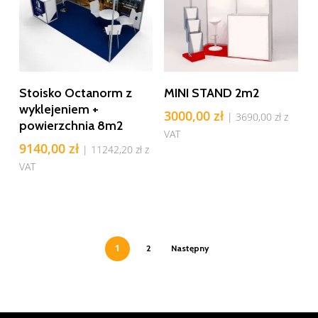
Dodaj Do Koszyka
Dodaj Do Koszyka
Stoisko Octanorm z
MINI STAND 2m2
wyklejeniem +
3000,00
zł
|
3690,00
zł
z
powierzchnia 8m2
VAT
9140,00
zł
|
11242,20
zł
z
VAT
1
2
Następny