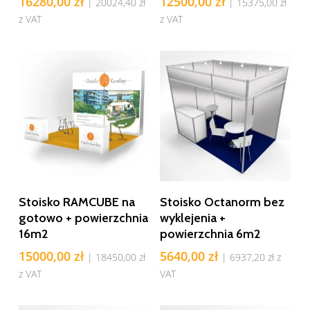
16280,00
zł
12500,00
zł
|
20024,40
zł
|
15375,00
zł
z VAT
z VAT
Dodaj Do Koszyka
Dodaj Do Koszyka
Stoisko RAMCUBE na
Stoisko Octanorm bez
gotowo + powierzchnia
wyklejenia +
16m2
powierzchnia 6m2
15000,00
zł
5640,00
zł
|
18450,00
zł
|
6937,20
zł
z
z VAT
VAT