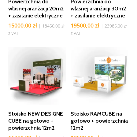
Powierzchnia do
Powierzchnia do
własnej aranżacji 20m2
własnej aranżacji 30m2
+ zasilanie elektryczne
+ zasilanie elektryczne
15000,00
zł
19500,00
zł
|
18450,00
zł
|
23985,00
zł
z VAT
z VAT
Dodaj Do Koszyka
Dodaj Do Koszyka
Stoisko NEW DESIGNE
Stoisko RAMCUBE na
CUBE na gotowo +
gotowo + powierzchnia
powierzchnia 12m2
12m2