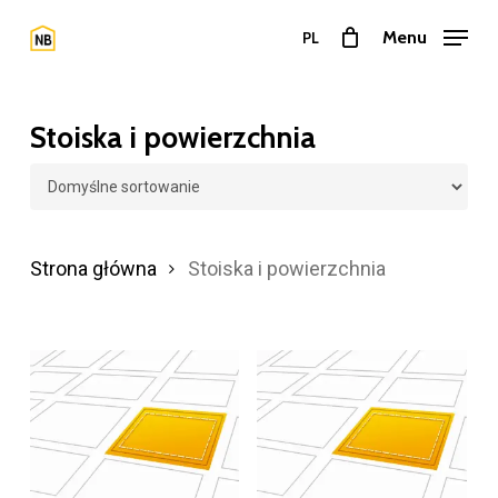
Przejdź
Menu
PL
do
Zamkn
treści
menu
głównej
Stoiska i powierzchnia
Strona główna
Stoiska i powierzchnia