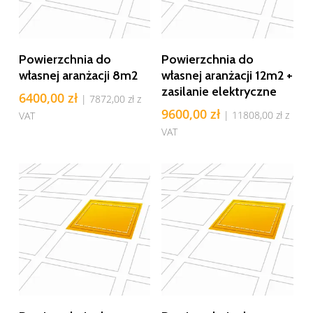
Dodaj Do Koszyka
Dodaj Do Koszyka
Powierzchnia do
Powierzchnia do
własnej aranżacji 8m2
własnej aranżacji 12m2 +
zasilanie elektryczne
6400,00
zł
|
7872,00
zł
z
9600,00
zł
|
11808,00
zł
z
VAT
VAT
Dodaj Do Koszyka
Dodaj Do Koszyka