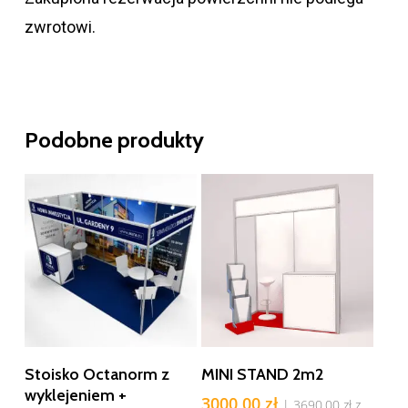
zwrotowi.
Podobne produkty
Dodaj Do Koszyka
Dodaj Do Koszyka
Stoisko Octanorm z
MINI STAND 2m2
wyklejeniem +
3000,00
zł
|
3690,00
zł
z