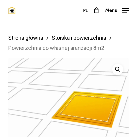
Przejdź
Menu
PL
do
Zamkn
treści
menu
głównej
Strona główna
Stoiska i powierzchnia
Powierzchnia do własnej aranżacji 8m2