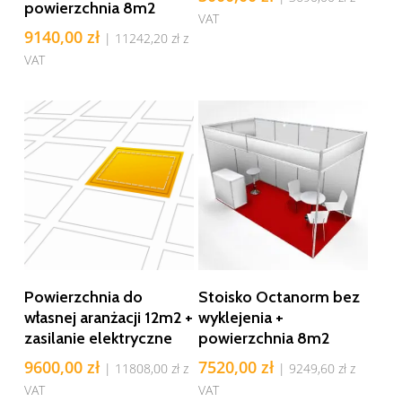
powierzchnia 8m2
VAT
9140,00
zł
|
11242,20
zł
z
VAT
Dodaj Do Koszyka
Dodaj Do Koszyka
Powierzchnia do
Stoisko Octanorm bez
własnej aranżacji 12m2 +
wyklejenia +
zasilanie elektryczne
powierzchnia 8m2
9600,00
zł
7520,00
zł
|
11808,00
zł
z
|
9249,60
zł
z
VAT
VAT